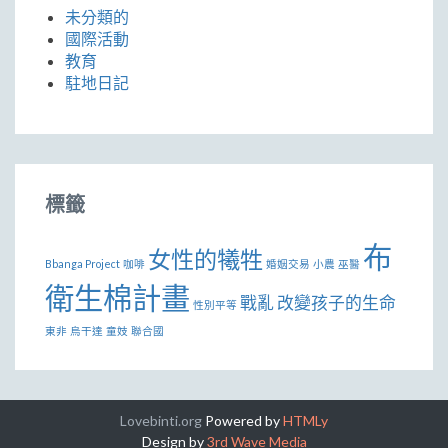
未分類的
國際活動
教育
駐地日記
標籤
布
女性的犧牲
Bbanga Project
咖啡
婚姻交易
小農
巫醫
衛生棉計畫
戰亂
改變孩子的生命
性別平等
東非
烏干達
童妓
聯合國
Lovebinti.org
Powered by
HTMLy
Design by
3rd Wave Media