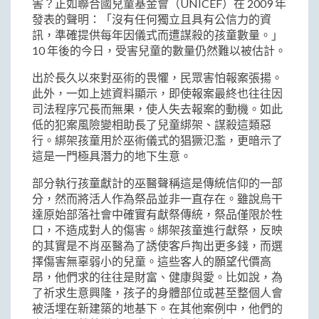
害？正如聯合國兒童基金會（UNICEF）在 2009 年
發表的聲明：「沒有任何獨立且具有公信力的資
訊，準確提供每年因儀式而遭謀殺的孩童數量。」
10 年後的今日，受害兒童的數量仍然難以被估計。
出於長久以來對巫術的畏懼，民眾害怕報案張揚。
此外，一如上述資料顯示，即使報案最終也往往因
司法程序冗長而無果，使人失去報案的動機。如此
低的犯案風險變相助長了兒童綁架、謀殺這類惡
行。綁架孩童用於巫術儀式的猖獗氾濫，更暗示了
這是一門極具潛力的地下生意。
部分執行孩童獻計的巫醫聲稱這是傳統信仰的一部
分，然而將活人作為祭品並非一直存在。雖說烏干
達原始部落社會中確實有獻祭傳統，祭品僅限於牲
口，不造成對人的傷害。綁架孩童進行獻祭，反映
的其實是不肖巫醫為了誘使客戶掏出更多錢，而選
擇傷害無辜弱小的兒童。這些客人的願望代價高
昂，他們求的往往是財富、健康與愛。比如說，為
了祈求生意興隆，孩子的身體部位或甚至整個人會
被活埋在新建築的地基下。在其他案例中，他們的