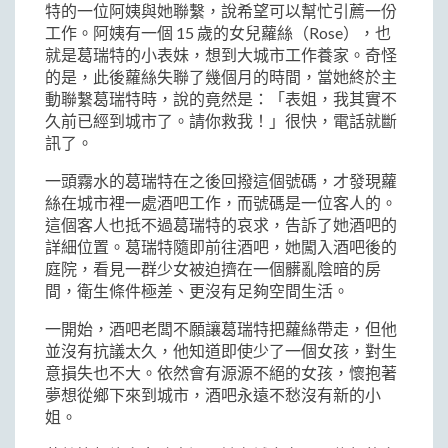
特的一位阿姨與她聯繫，說希望可以幫忙引薦一份
工作。阿姨有一個 15 歲的女兒蘿絲（Rose），也
就是葛瑞特的小表妹，想到大城市工作養家。奇怪
的是，此後蘿絲失聯了幾個月的時間，當她終於主
動聯繫葛瑞特時，說的竟然是：「表姐，我其實不
久前已經到城市了。請你救我！」很快，電話就斷
訊了。
一頭霧水的葛瑞特在之後回撥這個號碼，才發現蘿
絲在城市裡一處酒吧工作，而號碼是一位客人的。
這個客人也抵不過葛瑞特的哀求，告訴了她酒吧的
詳細位置。葛瑞特隨即前往酒吧，她闖入酒吧後的
庭院，看見一群少女被迫擠在一個髒亂陰暗的房
間，衛生條件極差、更沒有足夠空間生活。
一開始，酒吧老闆不願讓葛瑞特把蘿絲帶走，但他
並沒有抗議太久，他知道即使少了一個女孩，對生
意損失也不大。依然會有源源不絕的女孩，懷抱著
夢想從鄉下來到城市，酒吧永遠不愁沒有新的小
姐。