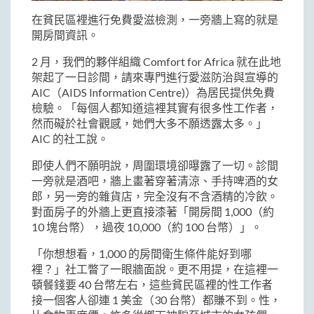
在貧民區裡進行免費愛滋檢測，一旁牆上寫的就是
開房間資訊。
2 月，我們的夥伴組織 Comfort for Africa 就在此地
架起了一日診間，請來專門進行愛滋防治與宣導的
AIC（AIDS Information Centre)）為居民提供免費
檢驗。「每個人都知道這裡其實有很多性工作者，
然而礙於社會觀感，她們大多不願透露太多。」
AIC 的社工說。
即使人們不願明說，周圍環境卻曝露了一切。診間
一旁就是酒吧，牆上畫著穿著清涼、手持啤酒的女
郎，另一旁的雜貨店，完全沒有不含酒精的冷飲。
對面房子的外牆上更直接漆著「開房間 1,000（約
10 塊台幣），過夜 10,000（約 100 台幣）」。
「你想想看，1,000 的房間衛生條件能好到哪
裡？」社工瞥了一眼牆面說。更不用提，在這裡一
頓餐錢要 40 台幣左右，這些貧民區裡的性工作者
接一個客人卻連 1 美金（30 台幣）都賺不到。性，