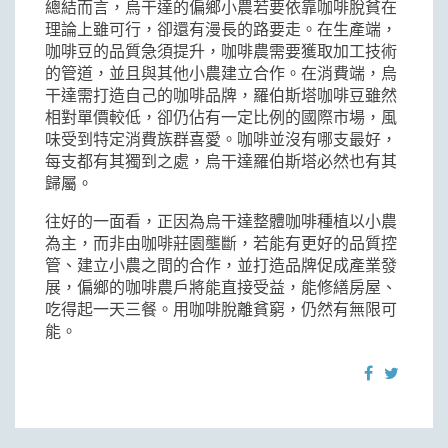
總結而言，烏干達的偏鄉小農若要依靠咖啡脫貧在
理論上雖可行，卻還有漫長的路要走。在生產端，
咖啡豆的品質急須提升，咖啡農需要獲取加工技術
的管道，並且與其他小農建立合作。在消費端，烏
干達需打造自己的咖啡品牌，羅伯斯塔咖啡豆雖然
相對單價較低，卻仍佔有一定比例的國際市場，風
味受到特定消費族群喜愛。咖啡並沒有哪支最好，
每支都有其獨到之處，烏干達羅伯斯塔必然也有其
歸屬。
往好的一面看，正因為烏干達整體咖啡種植以小農
為主，而非由咖啡莊園壟斷，若能有更好的品質控
管、建立小農之間的合作，並打造品牌促成產業發
展，偏鄉的咖啡農戶將能直接受益，能修繕房屋、
吃得起一天三餐。用咖啡脫離貧窮，仍然有無限可
能。