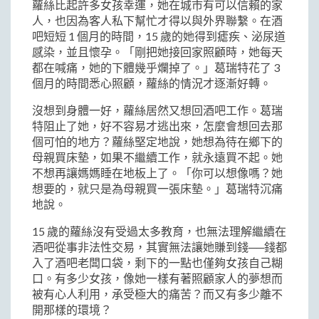
蘿絲比起許多女孩幸運，她在城市有可以信賴的家
人，也因為客人私下幫忙才得以與外界聯繫。在酒
吧短短 1 個月的時間，15 歲的她得到瘧疾、泌尿道
感染，並且懷孕。「剛把她接回家照顧時，她每天
都在喊痛，她的下體幾乎爛掉了。」葛瑞特花了 3
個月的時間悉心照顧，蘿絲的情況才逐漸好轉。
沒想到身體一好，蘿絲居然又想回酒吧工作。葛瑞
特阻止了她，好不容易才逃出來，怎麼會想回去那
個可怕的地方？蘿絲堅定地說，她想為待在鄉下的
母親買床墊，如果不繼續工作，就永遠買不起。她
不想再讓媽媽睡在地板上了。「你可以想像嗎？她
想要的，就只是為母親買一張床墊。」葛瑞特沉痛
地說。
15 歲的蘿絲沒有受過太多教育，也無法理解繼續在
酒吧從事非法性交易，其實無法讓她賺到錢──錢都
入了酒吧老闆口袋，剩下的一點也僅夠女孩自己糊
口。有多少女孩，像她一樣有著照顧家人的夢想而
被有心人利用，承受極大的痛苦？而又有多少離不
開那樣的環境？