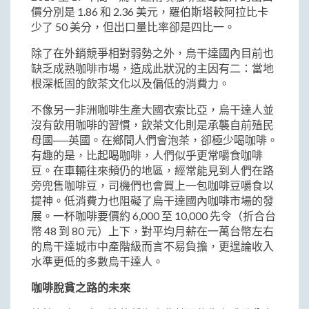
價分別是 1.86 和 2.36 美元，羅伯斯塔較阿拉比卡
少了 50 美分，但出口量比率卻是四比一。
除了在外銷競爭相對弱勢之外，烏干達國內目前也
缺乏成熟咖啡市場，造成此狀況的主因有二：當地
根深柢固的飲茶文化以及偏低的消費力。
不像另一非洲咖啡生產大國衣索比亞，烏干達人並
沒有飲用咖啡的習慣，飲茶文化則是承襲自前殖民
母國──英國。在鄉間人們會泡茶，卻極少喝咖啡。
有趣的是，比起喝咖啡，人們似乎更常嚼食咖啡
豆。在車輛往來頻仍的地區，經常能見到人們在路
旁兜售咖啡豆，司機們也會買上一包咖啡豆嚼食以
提神。低消費力也阻礙了烏干達國內咖啡市場的發
展。一杯咖啡要價約 6,000 至 10,000 先令（折合台
幣 48 到 80 元）上下，對平均月薪在一萬台幣左右
的烏干達城市中產階級而言不易負擔，更遑論收入
水準更低的多數烏干達人。
咖啡脫貧之路的未來