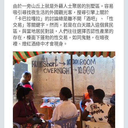
由於一旁山丘上就是外籍人士聚居的別墅區，容易
吸引尋找夜生活的外國觀光客，搜尋引擎上關於
「卡巴拉嘎拉」的討論總是離不開「酒吧」、「性
交易」等關鍵字。然而，若是在白天踏入這個貧民
區，與當地居民對談，人們往往選擇否認性產業的
存在，檯面下蓬勃的性交易，如同鬼魅，在暗夜
裡、燈紅酒綠中才會現身。