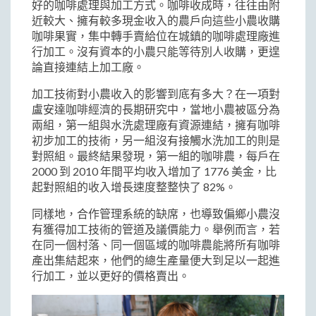
好的咖啡處理與加工方式。咖啡收成時，往往由附
近較大、擁有較多現金收入的農戶向這些小農收購
咖啡果實，集中轉手賣給位在城鎮的咖啡處理廠進
行加工。沒有資本的小農只能等待別人收購，更遑
論直接連結上加工廠。
加工技術對小農收入的影響到底有多大？在一項對
盧安達咖啡經濟的長期研究中，當地小農被區分為
兩組，第一組與水洗處理廠有資源連結，擁有咖啡
初步加工的技術，另一組沒有接觸水洗加工的則是
對照組。最終結果發現，第一組的咖啡農，每戶在
2000 到 2010 年間平均收入增加了 1776 美金，比
起對照組的收入增長速度整整快了 82%。
同樣地，合作管理系統的缺席，也導致偏鄉小農沒
有獲得加工技術的管道及議價能力。舉例而言，若
在同一個村落、同一個區域的咖啡農能將所有咖啡
產出集結起來，他們的總生產量便大到足以一起進
行加工，並以更好的價格賣出。