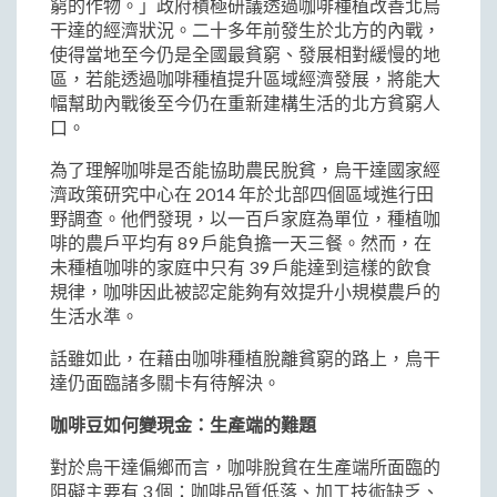
窮的作物。」政府積極研議透過咖啡種植改善北烏
干達的經濟狀況。二十多年前發生於北方的內戰，
使得當地至今仍是全國最貧窮、發展相對緩慢的地
區，若能透過咖啡種植提升區域經濟發展，將能大
幅幫助內戰後至今仍在重新建構生活的北方貧窮人
口。
為了理解咖啡是否能協助農民脫貧，烏干達國家經
濟政策研究中心在 2014 年於北部四個區域進行田
野調查。他們發現，以一百戶家庭為單位，種植咖
啡的農戶平均有 89 戶能負擔一天三餐。然而，在
未種植咖啡的家庭中只有 39 戶能達到這樣的飲食
規律，咖啡因此被認定能夠有效提升小規模農戶的
生活水準。
話雖如此，在藉由咖啡種植脫離貧窮的路上，烏干
達仍面臨諸多關卡有待解決。
咖啡豆如何變現金：生產端的難題
對於烏干達偏鄉而言，咖啡脫貧在生產端所面臨的
阻礙主要有 3 個：咖啡品質低落、加工技術缺乏、