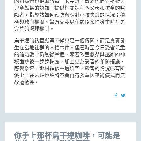
的組織們也協助教育一般民眾，改變他們對巫術與
兒童獻祭的認知；提供相關課程予父母和孩童的照
顧者，指導該如何預防與應對小孩失蹤的情況；積
極與政府機關、警方交涉以在類似案件發生時有更
完善的處理機制。
烏干達的孩童獻祭不僅只是一個傳聞，而是真實發
生在當地社群的人權事件。儘管時至今日受害兒童
的確切數字仍無從掌握，隨著孩童獻祭與巫術的神
秘面紗被一步步揭露，加上更為妥善的預防措施、
應變系統，鄉村裡孩童遭綁架、殺害的情況已有所
減少，在未來也許將不會再有孩童因巫術儀式而無
故遭犧牲。
你手上那杯烏干達咖啡，可能是