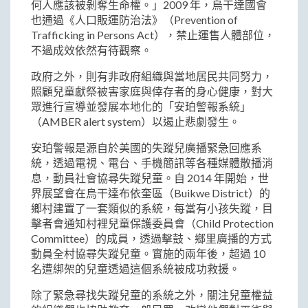
何人應該被剝奪生命權。」2009 年，烏干達國會
也通過《人口販運防治法》（Prevention of
Trafficking in Persons Act），禁止運售人體部位，
不過成效依然有待觀察。
政府之外，則有非政府組織與當地居民共同努力，
照顧兒童獻祭被害家庭與倖存者的身心健康，對大
眾進行宣導並發展本地化的「安珀警報系統」
（AMBER alert system）以遏止悲劇發生。
安珀警報是源自於美國的失蹤兒廣播緊急回應系
統，透過電視、電台、手機簡訊等各種媒體散播消
息，動員社會協尋失蹤兒童。自 2014 年開始，世
界展望會在烏干達布依奎區（Buikwe District）的
鄉村建置了一套類似的系統，每當有小孩失蹤，目
擊者會通知村裡兒童保護委員會（Child Protection
Committee）的成員，透過擊鼓、鄉里廣播的方式
動員全村協尋失蹤兒童。實施的兩年後，超過 10
名遭綁架的兒童透過這個系統被成功救援。
除了緊急尋找失蹤兒童的系統之外，關注兒童權益