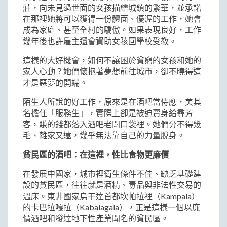
莊，向未見過世面的女孩描繪城鎮的繁華，並承諾
在那裡她將可以獲得一份體面、優渥的工作，她會
成為家庭、甚至全村的驕傲。如果表現良好，工作
幾年後也許雇主還會資助女孩回學校受教。
這樣的大好機會，如何不讓困於貧窮的女孩和她的
家人心動？她們懷抱著夢想前往城市，卻不曉得這
才是惡夢的開端。
陌生人所說的好工作，原來是在酒吧當侍應，美其
名擔任「服務生」，實際上卻是被迫賣身給尋芳
客，賺的錢都落入酒吧老闆口袋裡。她們分不得幾
毛、離家又遠，幾乎無法靠自己的力量脫身。
貧民區的酒吧：在這裡，性比食物更廉價
在發展中國家，城市裡衛生條件不佳、缺乏基礎建
設的貧民區，往往就是酒精、毒品與非法性交易的
溫床。東非國家烏干達首都坎帕拉裡（Kampala）
的卡巴拉嘎拉（Kabalagala），正是這樣一個以廉
價酒吧和發達地下性產業聞名的貧民區。