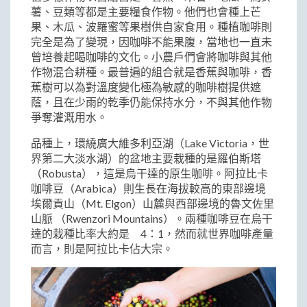
薯、豆類等都是主要糧食作物。他們也會種上芒
果、木瓜、波羅蜜等果樹供自家食用。種植咖啡則
完全是為了變現，因咖啡不能果腹，當地也一直未
曾培養起喝咖啡的文化。小農戶們會將咖啡與其他
作物混合耕種。最普遍的組合就是香蕉與咖啡，香
蕉樹可以為對溫度變化極為敏感的咖啡樹提供遮
蔭，且在少雨的乾季仍能保持水分，不與其他作物
爭奪灌溉用水。
品種上，環繞廣大維多利亞湖（Lake Victoria，世
界第二大淡水湖）的盆地主要栽種的是羅伯斯塔
（Robusta），這是烏干達的原生咖啡。阿拉比卡
咖啡豆（Arabica）則生長在海拔較高的東部邊境
埃爾貢山（Mt. Elgon）山麓與西部邊境的魯文佐里
山脈 （Rwenzori Mountains）。兩種咖啡豆在烏干
達的栽種比率大約是 4：1，然而就世界咖啡產量
而言，則是阿拉比卡佔大宗。