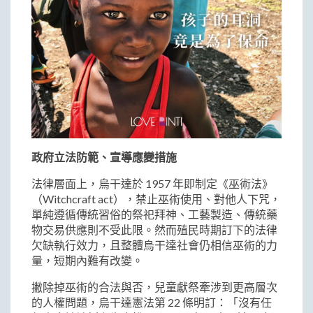
政府立法防範、宣導應變措施
法律層面上，烏干達於 1957 年即制定《巫術法》
（Witchcraft act），禁止巫術使用、對他人下咒，
單純遵循傳統習俗的祭祀拜神、工藝製造、傳統藥
物交易供應則不受此限。然而殖民時期訂下的法律
欠缺執行效力，且整體烏干達社會仍相信巫術的力
量，短期內難有改變。
撇除掉巫術的合法與否，兒童獻祭牽涉到更高層次
的人權問題，烏干達憲法第 22 條明訂：「沒有任