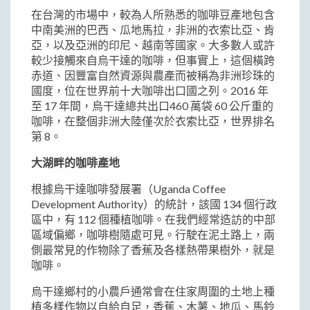
在台灣的市場中，較為人所熟悉的咖啡豆產地包含
中南美洲的巴西、瓜地馬拉，非洲的衣索比亞、肯
亞，以及亞洲的印尼、越南等國家。大多數人或許
較少接觸來自烏干達的咖啡，但事實上，這個橫跨
赤道、因豐富自然資源與農產而被稱為非洲珍珠的
國度，位在世界前十大咖啡出口國之列。2016 年
至 17 年間，烏干達總共出口460 萬袋 60 公斤重的
咖啡，在整個非洲大陸僅次於衣索比亞，世界排名
第 8。
大湖畔的咖啡產地
根據烏干達咖啡發展署（Uganda Coffee
Development Authority）的統計，該國 134 個行政
區中，有 112 個種植咖啡。在我們經常造訪的中部
區域偏鄉，咖啡樹隨處可見。行駛在泥土路上，兩
側最常見的作物除了香蕉及各樣熱帶果樹外，就是
咖啡。
烏干達鄉村的小農戶通常會在住家周圍的土地上種
植多樣作物以自給自足，香蕉、木薯、地瓜、馬鈴