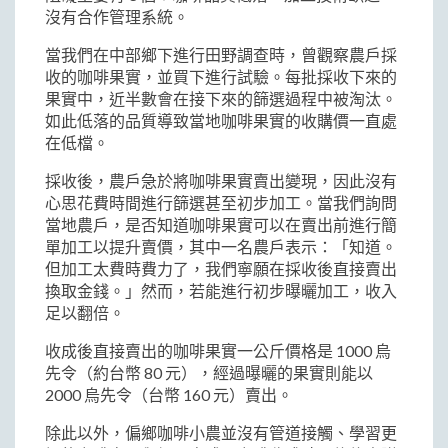
沒有合作管理系統。
當我們在中部鄉下進行田野調查時，曾觀察農戶採
收的咖啡果實，並買下進行試驗。每批採收下來的
果實中，近半數會在接下來的篩選過程中被淘汰。
如此低落的品質導致當地咖啡果實的收購價一直處
在低檔。
採收後，農戶急於將咖啡果實賣出變現，因此沒有
心思花費時間進行篩選甚至初步加工。當我們詢問
當地農戶，是否知道咖啡果實可以在賣出前進行簡
單加工以提升賣價，其中一名農戶表示：「知道。
但加工太費時費力了，我們寧願在採收後直接賣出
換取金錢。」然而，若能進行初步曝曬加工，收入
足以翻倍。
收成後直接賣出的咖啡果實一公斤價格是 1000 烏
先令（約台幣 80 元），經過曝曬的果實則能以
2000 烏先令（台幣 160 元）賣出。
除此以外，偏鄉咖啡小農並沒有管道接觸、學習更