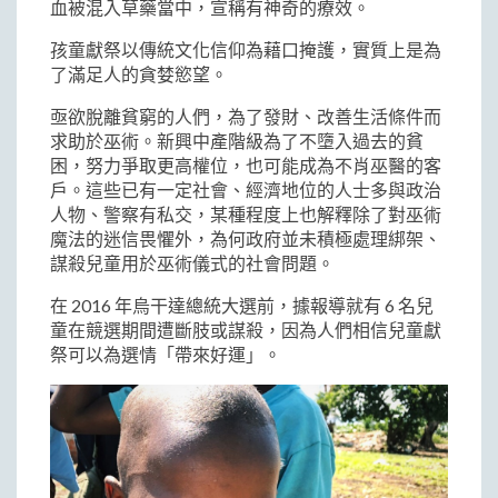
血被混入草藥當中，宣稱有神奇的療效。
孩童獻祭以傳統文化信仰為藉口掩護，實質上是為
了滿足人的貪婪慾望。
亟欲脫離貧窮的人們，為了發財、改善生活條件而
求助於巫術。新興中產階級為了不墮入過去的貧
困，努力爭取更高權位，也可能成為不肖巫醫的客
戶。這些已有一定社會、經濟地位的人士多與政治
人物、警察有私交，某種程度上也解釋除了對巫術
魔法的迷信畏懼外，為何政府並未積極處理綁架、
謀殺兒童用於巫術儀式的社會問題。
在 2016 年烏干達總統大選前，據報導就有 6 名兒
童在競選期間遭斷肢或謀殺，因為人們相信兒童獻
祭可以為選情「帶來好運」。