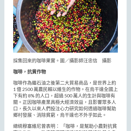
採集回來的咖啡果實。圖／攝影師汪忠信 攝影
咖啡，抗貧作物
咖啡作為繼石油之後第二大貿易商品，是世界上約
1 億 2500 萬農民賴以維生的作物。在烏干達全國上
下有約 8% 的人口，超過 500 萬人的生計與咖啡有
關。正因咖啡產業具極大經濟效益，且影響眾多人
口，長久以來人們投注心力研究如何透過咖啡幫助
鄉村發展、消除貧窮，烏干達也不外乎如此。
總統穆塞維尼曾表明： 「咖啡，是幫助小農對抗貧